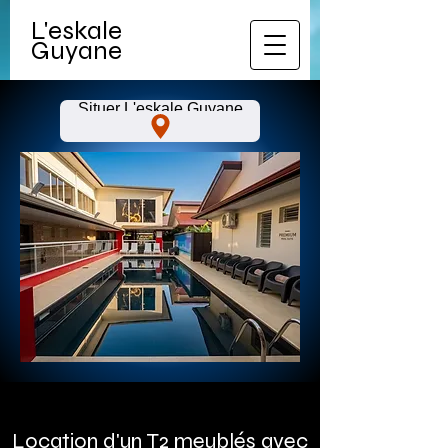
L'eskale
Guyane
Situer L'eskale Guyane
Location d'un T2 meublés avec