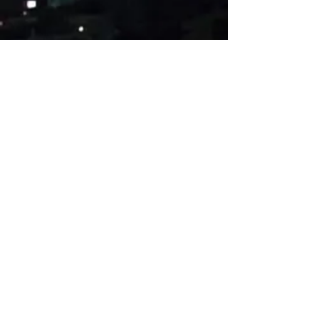
20 chemin Germain
97354
Remire-Montjoly
Inscrivez-vous a notre liste de diffusion
Rejoindre